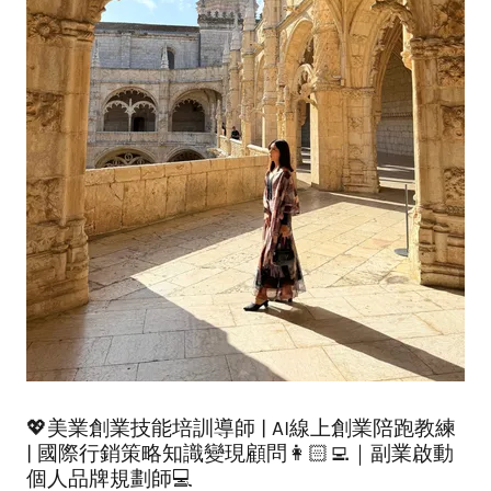
💖美業創業技能培訓導師 | AI線上創業陪跑教練
| 國際行銷策略知識變現顧問👩🏻‍💻｜副業啟動
個人品牌規劃師💻