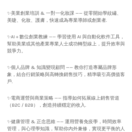
✨美業創業培訓 & 一對一化妝課 —— 從零開始學紋繡、
美睫、化妝、護膚，快速成為專業導師或創業者.
✨AI + 數位創業教練 —— 學習使用 AI 與自動化軟件工具，
幫助美業或其他產業專業人士成功轉型線上，提升效率與
競爭力。
✨個人品牌 & 知識變現顧問 —— 教你打造專屬品牌形
象，結合行銷策略與高轉換銷售技巧，精準吸引高價值客
戶.
✨電商運營與商業策略 —— 指導如何拓展線上銷售管道
（B2C / B2B），創造持續穩定的收入.
✨健康管理 & 正念思維 —— 運用營養免疫學，時間效率
管理，與心理學知識，幫助你內外兼修，實現更平衡的人